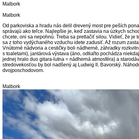
Malbork
Malbork
Od parkoviska a hradu nás delil drevený most pre peších pona
správajú ako teľce. Najlepšie je, keď zastavia na úzkych scho
chcete, oni sa nepohnú. Treba sa pretlačiť silou. Vidieť, že je
sa z toho vydýchaného vzduchu idete zadusiť. Až rozum zastane,
Vnútorné nádvoria a cestičky boli nádherné, záhradky rozkvitn
s toaletami), jantárová výstava (áno, odtiaľto pochádza niekda
jednej hralo duo gitara-lutna = nádherná atmosféra) a starodávny
stredovekosťou by bol nadšený aj Ludwig II. Bavorský. Náhodo
dvojposchodovom.
Malbork