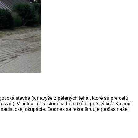
otická stavba (a navyše z pálených tehál, ktoré sú pre celú
azad). V polovici 15. storočia ho odkúpil poľský kráľ Kazimír
nacistickej okupácie. Dodnes sa rekonštruuje (počas našej