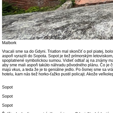
Malbork
Vracali sme sa do Gdyni. Triatlon mal skončiť o pol piatej, bo
aspoň vyrazili do Sopota. Sopot je tiež prímorským letovisko
spoplatnené symbolickou sumou. Vidieť odtiaľ aj na známy majá
aby sme mali aspoň takúto náhradu pôvodného plánu. Čo je čudn
majú vkus, a teda že je to geniálne jedlo. Po ôsmej sme sa vr
hotelu, kam nás tiež horko-ťažko pustil policajt. Akože veľkole
Sopot
Sopot
Sopot