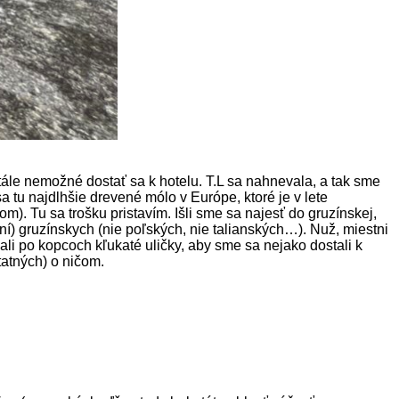
Stále nemožné dostať sa k hotelu. T.L sa nahnevala, a tak sme
tu najdlhšie drevené mólo v Európe, ktoré je v lete
. Tu sa trošku pristavím. Išli sme sa najesť do gruzínskej,
í) gruzínskych (nie poľských, nie talianských…). Nuž, miestni
ali po kopcoch kľukaté uličky, aby sme sa nejako dostali k
tatných) o ničom.