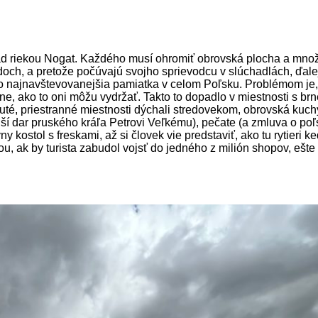
d riekou Nogat. Každého musí ohromiť obrovská plocha a množstv
doch, a pretože počúvajú svojho sprievodcu v slúchadlách, ďale
 to najnavštevovanejšia pamiatka v celom Poľsku. Problémom je, ke
 ako to oni môžu vydržať. Takto to dopadlo v miestnosti s brnen
uté, priestranné miestnosti dýchali stredovekom, obrovská kuchy
jší dar pruského kráľa Petrovi Veľkému), pečate (a zmluva o poľs
 kostol s freskami, až si človek vie predstaviť, ako tu rytieri ke
u, ak by turista zabudol vojsť do jedného z milión shopov, ešt