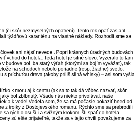
 (či skôr nezmyselných opatrení). Tento rok opäť zasiahli –
ali týždňovú karanténu na vlastné náklady. Rozhodli sme sa
pa človek ani nájsť nevedel. Popri krásnych úradných budovách
 vchod do hotela. Teda hotel je silné slovo. Vyzeralo to tam
v budove bol iba starý výťah (ktorými sa bojím vyvážať), tak
pretože na schodoch nebolo poriadne (resp. žiadne) svetlo.
 s príchuťou dreva (akoby príliš silná whisky) – asi som vyšla
ko k moru aj k centru (ak sa to tak dá vôbec nazvať, skôr
Nejaký bol zblbnutý. Všade nás niekto privolával, naše
aviek a k vode! Vedela som, že sa má počasie pokaziť hneď od
ne z troiky z Dostojevského románu. Rýchlo sme sa prebrodili
sa rýchlo osušili a svižným krokom išli späť do hotela.
eny sú ešte prijateľné, takže sa v tejto chvíli považujeme za