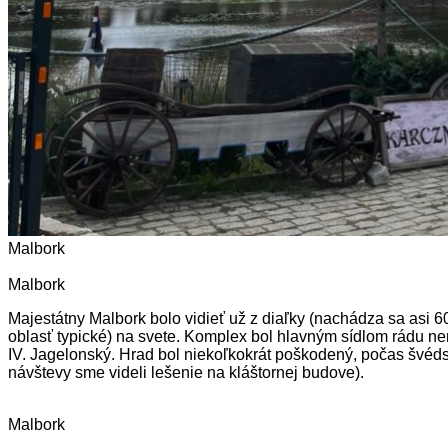
Malbork
Malbork
Majestátny Malbork bolo vidieť už z diaľky (nachádza sa asi 6
oblasť typické) na svete. Komplex bol hlavným sídlom rádu neme
IV. Jagelonský. Hrad bol niekoľkokrát poškodený, počas švéd
návštevy sme videli lešenie na kláštornej budove).
Malbork