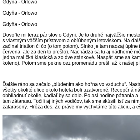
Gdyňa - Orlowo
Gdyňa - Orlowo
Gdyňa - Orlowo
Dovoľte mi teraz pár slov o Gdyni. Je to druhé najväčšie me
s vlastným väčším prístavom a obľúbeným letoviskom. Na ďalší 
začínal triatlon či čo (o tom potom). Slnko je tam naozaj úpln
červena, ale za deň to prešlo). Nachádza sa tu aj nádherné mó
jedna maličká klasická a zo dve stánkové. Naspäť sme sa kamz
koleno). Potom sme pekne cez promenádu prešli až k našej pláž
Ďalšie ráno sa začalo „blúdením ako ho*na vo vzduchu“. Nastal 
všetky okolité ulice okolo hotela boli uzatvorené. Recepčná n
obhliadnuť okolie, kadiaľ by sa dalo. Po asi hodine pátrania a
tam zátarasu. Točili aj iných vodičov, tak sme skúsili ísť za n
zatarasený. Hrôza des. Že práve my vychytáme túto akciu, a eš