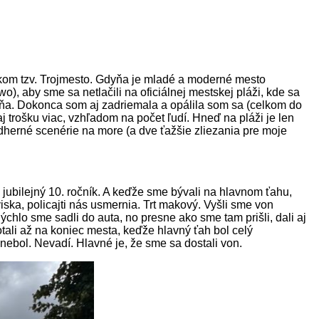
skom tzv. Trojmesto. Gdyňa je mladé a moderné mesto
, aby sme sa netlačili na oficiálnej mestskej pláži, kde sa
tieňa. Dokonca som aj zadriemala a opálila som sa (celkom do
j trošku viac, vzhľadom na počet ľudí. Hneď na pláži je len
dherné scenérie na more (a dve ťažšie zliezania pre moje
 jubilejný 10. ročník. A keďže sme bývali na hlavnom ťahu,
ska, policajti nás usmernia. Trt makový. Vyšli sme von
chlo sme sadli do auta, no presne ako sme tam prišli, dali aj
motali až na koniec mesta, keďže hlavný ťah bol celý
 nebol. Nevadí. Hlavné je, že sme sa dostali von.