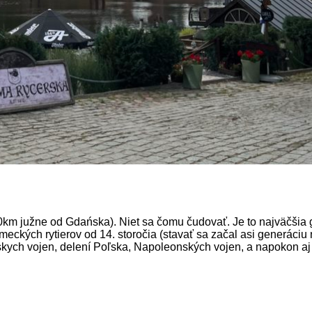
0km južne od Gdańska). Niet sa čomu čudovať. Je to najväčšia g
ckých rytierov od 14. storočia (stavať sa začal asi generáciu n
skych vojen, delení Poľska, Napoleonských vojen, a napokon aj 