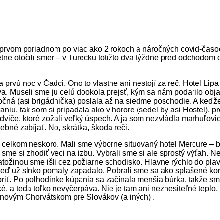
 prvom poriadnom po viac ako 2 rokoch a náročných covid-časoch
e otočili smer – v Turecku totižto dva týždne pred odchodom d
 prvú noc v Čadci. Ono to vlastne ani nestojí za reč. Hotel Li
Museli sme ju celú dookola prejsť, kým sa nám podarilo objaviť
pčná (asi brigádnička) poslala až na siedme poschodie. A keďže 
raniu, tak som si pripadala ako v horore (sedel by asi Hostel), 
viče, ktoré zožali veľký úspech. A ja som nezvládla marhuľovicu
rebné zabíjať. No, skrátka, škoda reči.
celkom neskoro. Mali sme výborne situovaný hotel Mercure – blíz
li sme si zhodiť veci na izbu. Vybrali sme si ale sprostý výťah. 
batožinou sme išli cez požiarne schodisko. Hlavne rýchlo do pl
j keď už slnko pomaly zapadalo. Pobrali sme sa ako splašené ko
iť. Po polhodinke kúpania sa začínala menšia búrka, takže sme 
, a teda toľko nevyčerpáva. Nie je tam ani neznesiteľné teplo, c
 novým Chorvátskom pre Slovákov (a iných) .