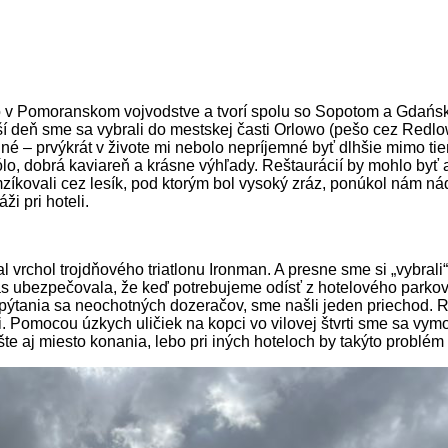
sto v Pomoranskom vojvodstve a tvorí spolu so Sopotom a Gdań
deň sme sa vybrali do mestskej časti Orlowo (pešo cez Redlowo)
e iné – prvýkrát v živote mi nebolo nepríjemné byť dlhšie mimo 
lo, dobrá kaviareň a krásne výhľady. Reštaurácií by mohlo byť a
íkovali cez lesík, pod ktorým bol vysoký zráz, ponúkol nám ná
i pri hoteli.
vrchol trojdňového triatlonu Ironman. A presne sme si „vybrali“
ás ubezpečovala, že keď potrebujeme odísť z hotelového parkovi
 pýtania sa neochotných dozeračov, sme našli jeden priechod. Rý
imi. Pomocou úzkych uličiek na kopci vo vilovej štvrti sme sa vy
te aj miesto konania, lebo pri iných hoteloch by takýto problém