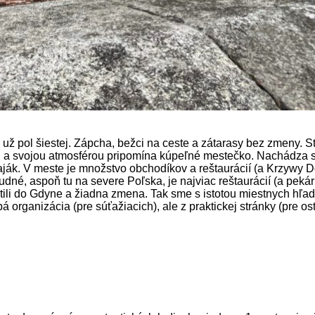
lo už pol šiestej. Zápcha, bežci na ceste a zátarasy bez zmeny. 
m, a svojou atmosférou pripomína kúpeľné mestečko. Nachádza sa 
k. V meste je množstvo obchodíkov a reštaurácií (a Krzywy Dom)
é, aspoň tu na severe Poľska, je najviac reštaurácií (a pekárn
átili do Gdyne a žiadna zmena. Tak sme s istotou miestnych hľad
pá organizácia (pre súťažiacich), ale z praktickej stránky (pre os