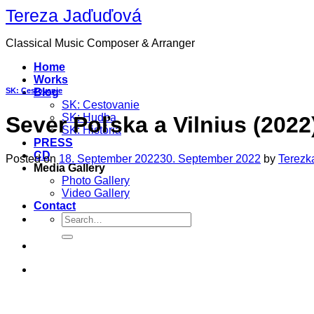
Skip
Tereza Jaďuďová
to
content
Classical Music Composer & Arranger
Home
Works
SK: Cestovanie
Blog
SK: Cestovanie
SK: Hudba
Sever Poľska a Vilnius (2022
SK: História
PRESS
CD
Posted on
18. September 2022
30. September 2022
by
Terezk
Media Gallery
Photo Gallery
Video Gallery
Contact