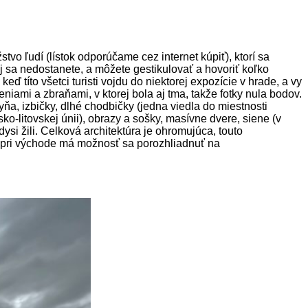
o ľudí (lístok odporúčame cez internet kúpiť), ktorí sa
j sa nedostanete, a môžete gestikulovať a hovoriť koľko
ď títo všetci turisti vojdu do niektorej expozície v hrade, a vy
iami a zbraňami, v ktorej bola aj tma, takže fotky nula bodov.
ňa, izbičky, dlhé chodbičky (jedna viedla do miestnosti
ko-litovskej únii), obrazy a sošky, masívne dvere, siene (v
dysi žili. Celková architektúra je ohromujúca, touto
e pri východe má možnosť sa porozhliadnuť na