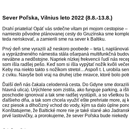
Sever Poľska, Vilnius leto 2022 (8.8.-13.8.)
Drahí priatelia! Opäť vás srdečne vítam pri mojom cestopise –
namiesto pôvodne plánovanej cesty do Gruzínska sme kompletn
teda neriskovať, a zamierili sme na sever k Baltiku.
Prvý deň sme vyrazili až neskoro poobede – teta L naplánovala
a vyprázdneného námestia stála ošarpaná multifunkčná budova. 
nevábne a nedôstojne. Napriek nízkej frekvencii ľudí nás rece
som išla radšej pešo. Keď som si išla vypýtať nožík kvôli veče
Keby ma niekto takto s nožíkom stretol…Aspoň t. L urobila send
z cviku. Navyše boli vraj na druhej izbe mravce, ktoré bolo pot
Ďalší deň nás čakala celodenná cesta. Do Gdyne sme dorazili 
hlavná ulica). Urýchlene som zistila, ako funguje parking, a iš
poschodie ignoroval a tak sme radšej vystúpili, a so všetkou 
ďalšieho dňa, a tak som chcela využiť ešte prehriate more, a
cez piesok a dlhočizný vchod do vody, kým sa dalo úplne ponor
Konštatujeme, že Baltické more nie je také slané ako Jadranské
prvé lastovičky, a prorokujeme, že sever Poľska bude niekedy