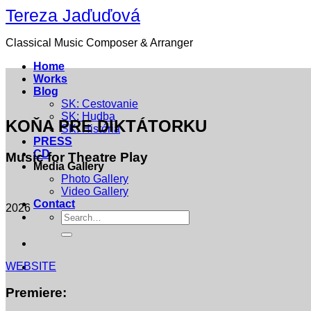
Skip
Tereza Jaďuďová
to
content
Classical Music Composer & Arranger
Home
Works
Blog
SK: Cestovanie
SK: Hudba
KOŇA PRE DIKTÁTORKU
SK: História
PRESS
CD
Music for Theatre Play
Media Gallery
Photo Gallery
Video Gallery
Contact
2026
WEBSITE
Premiere: